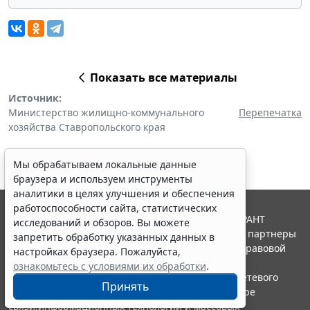
Показать все материалы
Источник:
Министерство жилищно-коммунального
Перепечатка
хозяйства Ставропольского края
Мы обрабатываем локальные данные
браузера и используем инструменты
аналитики в целях улучшения и обеспечения
работоспособности сайта, статистических
© ООО "НПП "ГАРАНТ-СЕРВИС", 2026. Система ГАРАНТ
исследований и обзоров. Вы можете
выпускается с 1990 года. Компания "Гарант" и ее партнеры
запретить обработку указанных данных в
являются участниками Российской ассоциации правовой
настройках браузера. Пожалуйста,
информации ГАРАНТ.
ознакомьтесь с условиями их обработки
.
Портал ГАРАНТ.РУ зарегистрирован в качестве сетевого
Принять
издания Федеральной службой по надзору в сфере
связи,информационных технологий и массовых