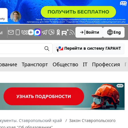
м
Войти
Eng
Перейти в систему ГАРАНТ
ование
Транспорт
Общество
IT
Профессия
П
кументы. Ставропольский край
Закон Ставропольского
ого края "Об образовании"