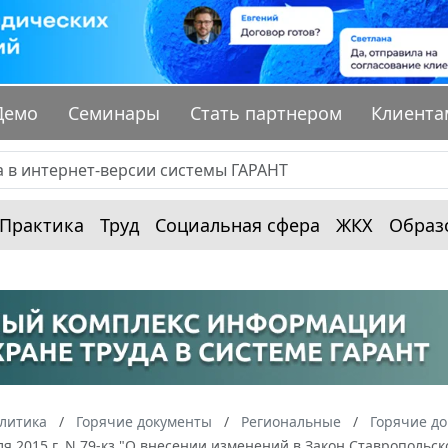
Демо
Семинары
Стать партнером
Клиента
Практика
Труд
Социальная сфера
ЖКХ
Образ
алитика
Горячие документы
Региональные
Горячие до
ля 2015 г. N 79-кз "О внесении изменений в Закон Ставропольск