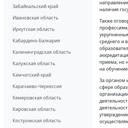
направления
Забайкальский край
наличия гос
Ивановская область
Также огово
профессиям,
Иркутская область
укрупненны
Кабардино-Балкария
среднего и 
образовател
Калининградская область
аккредитаци
приема, но 
Калужская область
на обучение
Камчатский край
За органом 
Карачаево-Черкессия
сфере образ
организации
Кемеровская область
деятельност
деятельност
Кировская область
утверждению
Костромская область
осуществляю