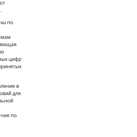
от
.
ны по
ммам
вляющая
ую
ьных цифр
принятых
вление в
овий для
льной
очие по