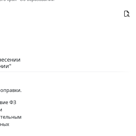
внесении
нии"
поправки.
твие ФЗ
и
ательным
тных