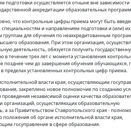
м подготовки осуществляется отныне вне зависимости 
ударственной аккредитации образовательных программ
рено, что контрольные цифры приема могут быть введе
 специальностям и направлениям подготовки и (или) их
м группам для обучения по неаккредитованным програ
высшего образования. При этом организация, осущест
ьную деятельность, обязуется получить государственн
ю в течение трех лет с момента установления контрол
не позднее чем до завершения обучения обучающихся, 
 в пределах установленных контрольных цифр приема.
исполнительной власти края, осуществляющим госупра
ования, закреплено новое полномочие по созданию усл
 проведения независимой оценки качества образовате
и организаций, осуществляющих образовательную
ь, а за Правительством Ставропольского края - полном
 положения об органе исполнительной власти края,
щим госуправление в сфере образования.