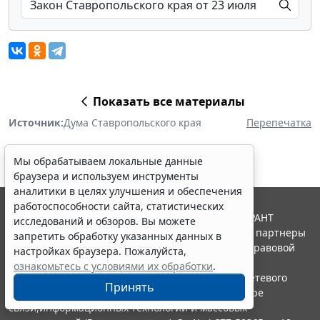
Показать все материалы
Источник:
Дума Ставропольского края
Перепечатка
Мы обрабатываем локальные данные
браузера и используем инструменты
аналитики в целях улучшения и обеспечения
работоспособности сайта, статистических
© ООО "НПП "ГАРАНТ-СЕРВИС", 2026. Система ГАРАНТ
исследований и обзоров. Вы можете
выпускается с 1990 года. Компания "Гарант" и ее партнеры
запретить обработку указанных данных в
являются участниками Российской ассоциации правовой
настройках браузера. Пожалуйста,
информации ГАРАНТ.
ознакомьтесь с условиями их обработки
.
Портал ГАРАНТ.РУ зарегистрирован в качестве сетевого
Принять
издания Федеральной службой по надзору в сфере
связи,информационных технологий и массовых