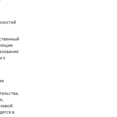
жностей
мственный
деющие
азование
м к
ме
тельства,
о,
слевой
дятся в