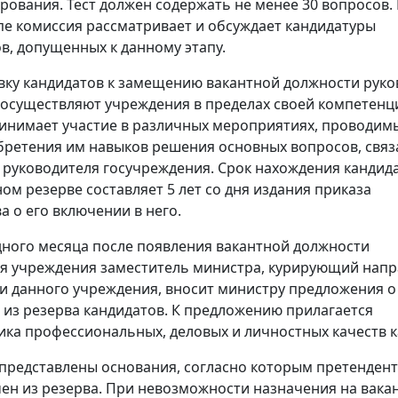
рования. Тест должен содержать не менее 30 вопросов.
пе комиссия рассматривает и обсуждает кандидатуры
в, допущенных к данному этапу.
овку кандидатов к замещению вакантной должности рук
осуществляют учреждения в пределах своей компетенц
инимает участие в различных мероприятиях, проводимы
ретения им навыков решения основных вопросов, связ
руководителя госучреждения. Срок нахождения кандида
ом резерве составляет 5 лет со дня издания приказа
а о его включении в него.
дного месяца после появления вакантной должности
я учреждения заместитель министра, курирующий нап
и данного учреждения, вносит министру предложения о
из резерва кандидатов. К предложению прилагается
ика профессиональных, деловых и личностных качеств к
 представлены основания, согласно которым претенден
ен из резерва. При невозможности назначения на вака