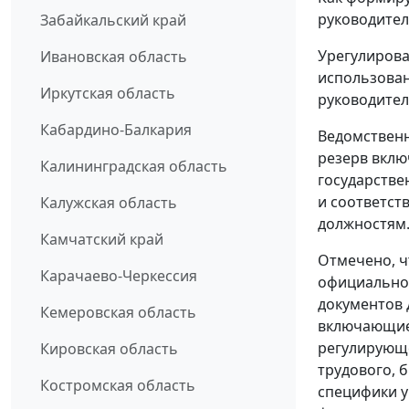
руководител
Забайкальский край
Урегулирова
Ивановская область
использован
Иркутская область
руководител
Кабардино-Балкария
Ведомственн
резерв вклю
Калининградская область
государств
и соответс
Калужская область
должностям
Камчатский край
Отмечено, ч
Карачаево-Черкессия
официальном
документов 
Кемеровская область
включающие 
регулирующе
Кировская область
трудового, 
Костромская область
специфики у