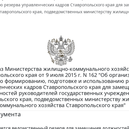
ю резерва управленческих кадров Ставропольского края для з
тавропольского края, подведомственных министерству жилищно
з Министерства жилищно-коммунального хозяйс
ольского края от 9 июля 2015 г. N 162 "Об орган
о формированию, подготовке и использованию р
енческих кадров Ставропольского края для заме
ностей руководителей государственных учрежде
ьского края, подведомственных министерству ж
оммунального хозяйства Ставропольского края"
кумента
ется ведомственный резерв для замещения должносте