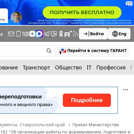
м
Войти
Eng
Перейти в систему ГАРАНТ
ование
Транспорт
Общество
IT
Профессия
П
кументы. Ставропольский край
Приказ Министерства
N 162 "Об организации работы по формированию, подготовке и