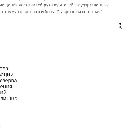
амещения должностей руководителей государственных
-коммунального хозяйства Ставропольского края"
тва
изации
езерва
щения
ний
илищно-
й