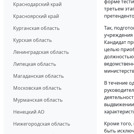
форме тести
Краснодарский край
третьем эта
претенденто
Красноярский край
Так, подгот
Курганская область
учреждения 
Курская область
Кандидат пр
целью приоб
Ленинградская область
должностью 
ведомственн
Липецкая область
министерств
Магаданская область
В течение о
Московская область
руководител
деятельност
Мурманская область
выдвижении 
характерист
Ненецкий АО
Кроме того,
Нижегородская область
быть исключ