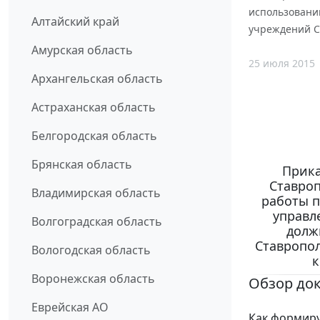
использовани
Алтайский край
учреждений С
Амурская область
25 июля 2015
Архангельская область
Астраханская область
Белгородская область
Брянская область
Прика
Ставроп
Владимирская область
работы п
управл
Волгоградская область
долж
Ставропол
Вологодская область
к
Воронежская область
Обзор до
Еврейская АО
Как формиру