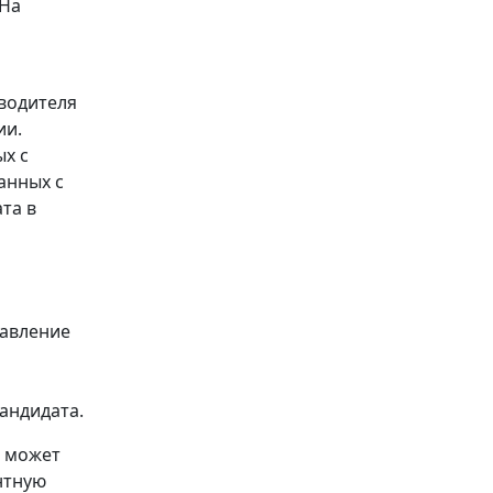
 На
оводителя
ии.
х с
анных с
та в
равление
андидата.
т может
нтную