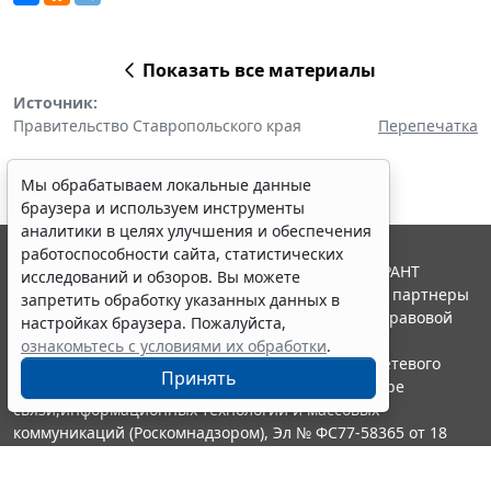
Показать все материалы
Источник:
Правительство Ставропольского края
Перепечатка
Мы обрабатываем локальные данные
браузера и используем инструменты
аналитики в целях улучшения и обеспечения
работоспособности сайта, статистических
© ООО "НПП "ГАРАНТ-СЕРВИС", 2026. Система ГАРАНТ
исследований и обзоров. Вы можете
выпускается с 1990 года. Компания "Гарант" и ее партнеры
запретить обработку указанных данных в
являются участниками Российской ассоциации правовой
настройках браузера. Пожалуйста,
информации ГАРАНТ.
ознакомьтесь с условиями их обработки
.
Портал ГАРАНТ.РУ зарегистрирован в качестве сетевого
Принять
издания Федеральной службой по надзору в сфере
связи,информационных технологий и массовых
коммуникаций (Роскомнадзором), Эл № ФС77-58365 от 18
июня 2014 года.