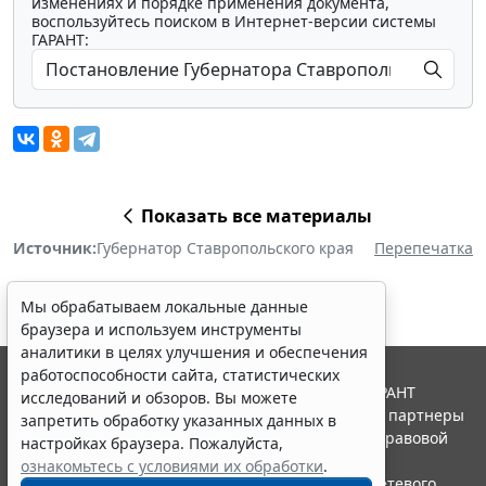
изменениях и порядке применения документа,
воспользуйтесь поиском в Интернет-версии системы
ГАРАНТ:
Показать все материалы
Источник:
Губернатор Ставропольского края
Перепечатка
Мы обрабатываем локальные данные
браузера и используем инструменты
аналитики в целях улучшения и обеспечения
работоспособности сайта, статистических
© ООО "НПП "ГАРАНТ-СЕРВИС", 2026. Система ГАРАНТ
исследований и обзоров. Вы можете
выпускается с 1990 года. Компания "Гарант" и ее партнеры
запретить обработку указанных данных в
являются участниками Российской ассоциации правовой
настройках браузера. Пожалуйста,
информации ГАРАНТ.
ознакомьтесь с условиями их обработки
.
Портал ГАРАНТ.РУ зарегистрирован в качестве сетевого