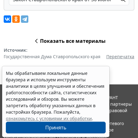
Показать все материалы
Источник:
Государственная Дума Ставропольского края
Перепечатка
Мы обрабатываем локальные данные
браузера и используем инструменты
аналитики в целях улучшения и обеспечения
работоспособности сайта, статистических
© ООО "НПП "ГАРАНТ-СЕРВИС", 2026. Система ГАРАНТ
исследований и обзоров. Вы можете
выпускается с 1990 года. Компания "Гарант" и ее партнеры
запретить обработку указанных данных в
являются участниками Российской ассоциации правовой
настройках браузера. Пожалуйста,
информации ГАРАНТ.
ознакомьтесь с условиями их обработки
.
Портал ГАРАНТ.РУ зарегистрирован в качестве сетевого
Принять
издания Федеральной службой по надзору в сфере
связи,информационных технологий и массовых