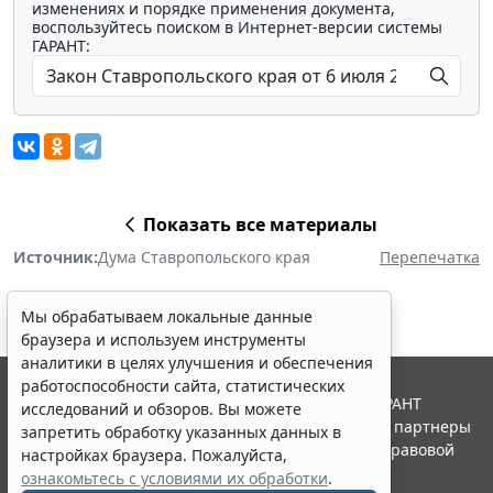
изменениях и порядке применения документа,
воспользуйтесь поиском в Интернет-версии системы
ГАРАНТ:
Показать все материалы
Источник:
Дума Ставропольского края
Перепечатка
Мы обрабатываем локальные данные
браузера и используем инструменты
аналитики в целях улучшения и обеспечения
работоспособности сайта, статистических
© ООО "НПП "ГАРАНТ-СЕРВИС", 2026. Система ГАРАНТ
исследований и обзоров. Вы можете
выпускается с 1990 года. Компания "Гарант" и ее партнеры
запретить обработку указанных данных в
являются участниками Российской ассоциации правовой
настройках браузера. Пожалуйста,
информации ГАРАНТ.
ознакомьтесь с условиями их обработки
.