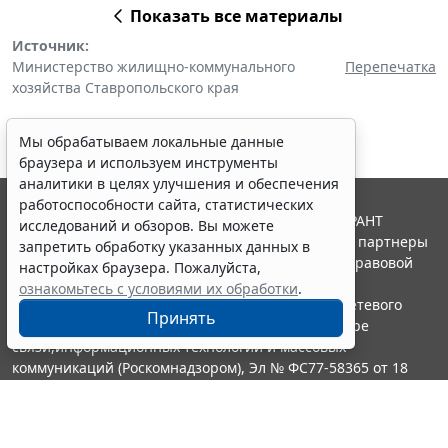
Показать все материалы
Источник:
Министерство жилищно-коммунального
Перепечатка
хозяйства Ставропольского края
Мы обрабатываем локальные данные
браузера и используем инструменты
аналитики в целях улучшения и обеспечения
работоспособности сайта, статистических
© ООО "НПП "ГАРАНТ-СЕРВИС", 2026. Система ГАРАНТ
исследований и обзоров. Вы можете
выпускается с 1990 года. Компания "Гарант" и ее партнеры
запретить обработку указанных данных в
являются участниками Российской ассоциации правовой
настройках браузера. Пожалуйста,
информации ГАРАНТ.
ознакомьтесь с условиями их обработки
.
Портал ГАРАНТ.РУ зарегистрирован в качестве сетевого
Принять
издания Федеральной службой по надзору в сфере
связи,информационных технологий и массовых
коммуникаций (Роскомнадзором), Эл № ФС77-58365 от 18
июня 2014 года.
16+