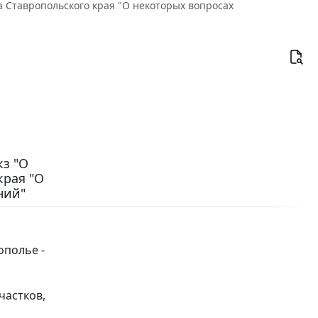
на Ставропольского края "О некоторых вопросах
кз "О
края "О
ний"
ополье -
частков,