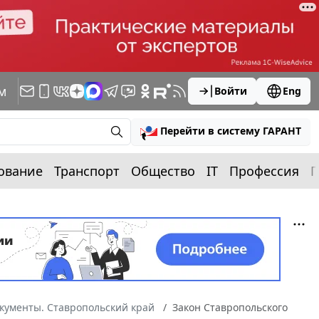
м
Войти
Eng
Перейти в систему ГАРАНТ
ование
Транспорт
Общество
IT
Профессия
П
кументы. Ставропольский край
Закон Ставропольского