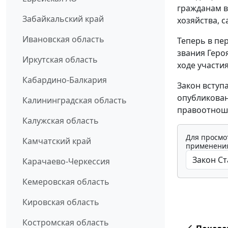
гражданам в
Забайкальский край
хозяйства, 
Ивановская область
Теперь в пе
звания Геро
Иркутская область
ходе участи
Кабардино-Балкария
Закон вступ
опубликован
Калининградская область
правоотноше
Калужская область
Для просмо
Камчатский край
применения
Карачаево-Черкессия
Кемеровская область
Кировская область
Костромская область