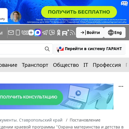
м
Войти
Eng
Перейти в систему ГАРАНТ
ование
Транспорт
Общество
IT
Профессия
П
кументы. Ставропольский край
Постановление
ерждении краевой программы "Охрана материнства и детства в