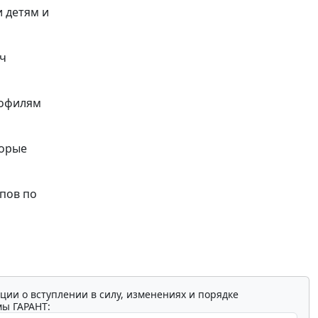
 детям и
ач
рофилям
торые
апов по
ции о вступлении в силу, изменениях и порядке
мы ГАРАНТ: