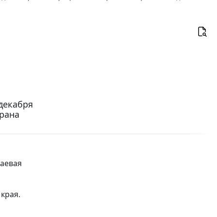
декабря
храна
раевая
края.