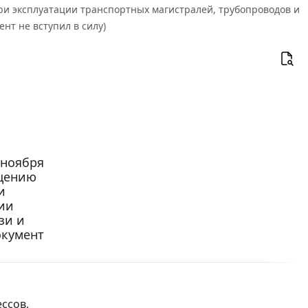
ри эксплуатации транспортных магистралей, трубопроводов и
нт не вступил в силу)
 ноября
ащению
и
ии
зи и
окумент
ссов,