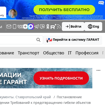
м
Войти
Eng
Перейти в систему ГАРАНТ
ование
Транспорт
Общество
IT
Профессия
П
кументы. Ставропольский край
Постановление
рждении Требований к предотвращению гибели объектов