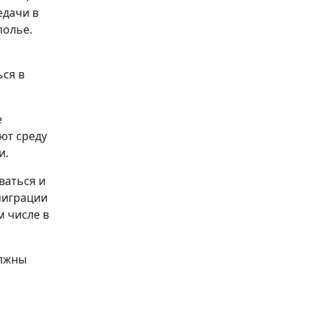
едачи в
полье.
ся в
е
ют среду
и.
ваться и
миграции
м числе в
олжны