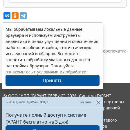
Мы обрабатываем локальные данные
браузера и используем инструменты
Показать все материалы
аналитики в целях улучшения и обеспечения
Источник:
работоспособности сайта, статистических
Министерство дорожного хозяйства и
Перепечатка
исследований и обзоров. Вы можете
транспорта Ставропольского края
запретить обработку указанных данных в
настройках браузера. Пожалуйста,
ознакомьтесь с условиями их обработки
.
Принять
© ООО "НПП "ГАРАНТ-СЕРВИС", 2026. Система ГАРАНТ
выпускается с 1990 года. Компания "Гарант" и ее партнеры
Erid: 4CQwVszH9pWwojUA9Q3
Реклама
являются участниками Российской ассоциации правовой
информации ГАРАНТ.
Получите полный доступ к системе
Портал ГАРАНТ.РУ зарегистрирован в качестве сетевого
ГАРАНТ бесплатно на 3 дня!
издания Федеральной службой по надзору в сфере