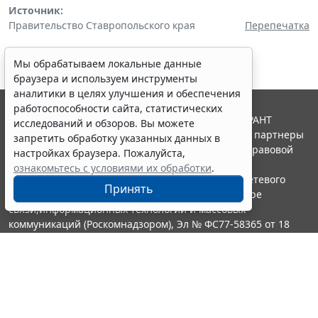
Источник:
Правительство Ставропольского края
Перепечатка
Мы обрабатываем локальные данные
браузера и используем инструменты
аналитики в целях улучшения и обеспечения
работоспособности сайта, статистических
© ООО "НПП "ГАРАНТ-СЕРВИС", 2026. Система ГАРАНТ
исследований и обзоров. Вы можете
выпускается с 1990 года. Компания "Гарант" и ее партнеры
запретить обработку указанных данных в
являются участниками Российской ассоциации правовой
настройках браузера. Пожалуйста,
информации ГАРАНТ.
ознакомьтесь с условиями их обработки
.
Портал ГАРАНТ.РУ зарегистрирован в качестве сетевого
Принять
издания Федеральной службой по надзору в сфере
связи,информационных технологий и массовых
коммуникаций (Роскомнадзором), Эл № ФС77-58365 от 18
июня 2014 года.
16+
Контакты
8-800-200-88-88