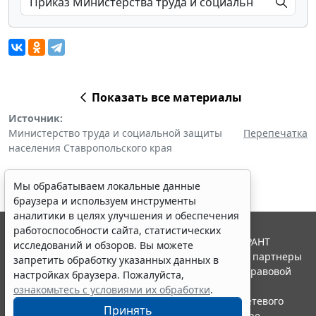
Показать все материалы
Источник:
Министерство труда и социальной защиты
Перепечатка
населения Ставропольского края
Мы обрабатываем локальные данные
браузера и используем инструменты
аналитики в целях улучшения и обеспечения
работоспособности сайта, статистических
© ООО "НПП "ГАРАНТ-СЕРВИС", 2026. Система ГАРАНТ
исследований и обзоров. Вы можете
выпускается с 1990 года. Компания "Гарант" и ее партнеры
запретить обработку указанных данных в
являются участниками Российской ассоциации правовой
настройках браузера. Пожалуйста,
информации ГАРАНТ.
ознакомьтесь с условиями их обработки
.
Портал ГАРАНТ.РУ зарегистрирован в качестве сетевого
Принять
издания Федеральной службой по надзору в сфере