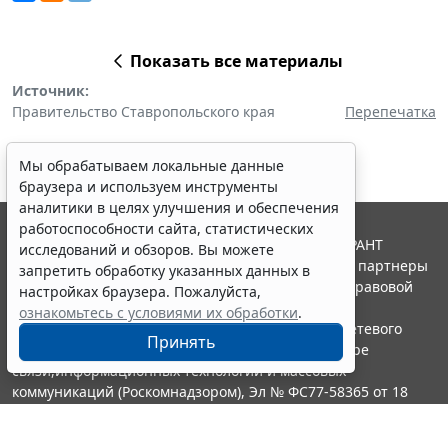
Показать все материалы
Источник:
Правительство Ставропольского края
Перепечатка
Мы обрабатываем локальные данные
браузера и используем инструменты
аналитики в целях улучшения и обеспечения
работоспособности сайта, статистических
© ООО "НПП "ГАРАНТ-СЕРВИС", 2026. Система ГАРАНТ
исследований и обзоров. Вы можете
выпускается с 1990 года. Компания "Гарант" и ее партнеры
запретить обработку указанных данных в
являются участниками Российской ассоциации правовой
настройках браузера. Пожалуйста,
информации ГАРАНТ.
ознакомьтесь с условиями их обработки
.
Портал ГАРАНТ.РУ зарегистрирован в качестве сетевого
Принять
издания Федеральной службой по надзору в сфере
связи,информационных технологий и массовых
коммуникаций (Роскомнадзором), Эл № ФС77-58365 от 18
июня 2014 года.
16+