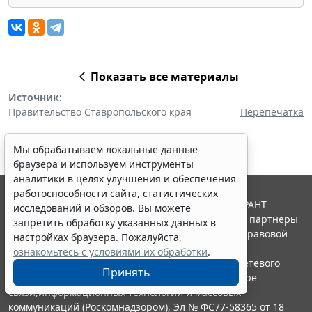
Показать все материалы
Источник:
Правительство Ставропольского края
Перепечатка
Мы обрабатываем локальные данные
браузера и используем инструменты
аналитики в целях улучшения и обеспечения
работоспособности сайта, статистических
© ООО "НПП "ГАРАНТ-СЕРВИС", 2026. Система ГАРАНТ
исследований и обзоров. Вы можете
выпускается с 1990 года. Компания "Гарант" и ее партнеры
запретить обработку указанных данных в
являются участниками Российской ассоциации правовой
настройках браузера. Пожалуйста,
информации ГАРАНТ.
ознакомьтесь с условиями их обработки
.
Портал ГАРАНТ.РУ зарегистрирован в качестве сетевого
Принять
издания Федеральной службой по надзору в сфере
связи,информационных технологий и массовых
коммуникаций (Роскомнадзором), Эл № ФС77-58365 от 18