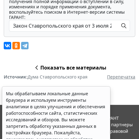
получения полной информации о вступлении в силу,
изменениях и порядке применения документа,
воспользуйтесь поиском в Интернет-версии системы
ГАРАНТ:
Показать все материалы
Источник:
Дума Ставропольского края
Перепечатка
Мы обрабатываем локальные данные
браузера и используем инструменты
аналитики в целях улучшения и обеспечения
работоспособности сайта, статистических
© ООО "НПП "ГАРАНТ-СЕРВИС", 2026. Система ГАРАНТ
исследований и обзоров. Вы можете
выпускается с 1990 года. Компания "Гарант" и ее партнеры
запретить обработку указанных данных в
являются участниками Российской ассоциации правовой
настройках браузера. Пожалуйста,
информации ГАРАНТ.