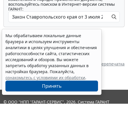
воспользуйтесь поиском в Интернет-версии системы
ГАРАНТ:
Мы обрабатываем локальные данные
браузера и используем инструменты
аналитики в целях улучшения и обеспечения
работоспособности сайта, статистических
Показать все материалы
исследований и обзоров. Вы можете
Источник:
Дума Ставропольского края
Перепечатка
запретить обработку указанных данных в
настройках браузера. Пожалуйста,
ознакомьтесь с условиями их обработки
.
Принять
© ООО "НПП "ГАРАНТ-СЕРВИС", 2026. Система ГАРАНТ
выпускается с 1990 года. Компания "Гарант" и ее партнеры
являются участниками Российской ассоциации правовой
информации ГАРАНТ.
Контакты
8-800-200-88-88