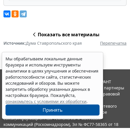
Показать все материалы
Источник:
Дума Ставропольского края
Перепечатка
Мы обрабатываем локальные данные
браузера и используем инструменты
аналитики в целях улучшения и обеспечения
работоспособности сайта, статистических
© ООО "НПП "ГАРАНТ-СЕРВИС", 2026. Система ГАРАНТ
исследований и обзоров. Вы можете
выпускается с 1990 года. Компания "Гарант" и ее партнеры
запретить обработку указанных данных в
являются участниками Российской ассоциации правовой
настройках браузера. Пожалуйста,
информации ГАРАНТ.
ознакомьтесь с условиями их обработки
.
Портал ГАРАНТ.РУ зарегистрирован в качестве сетевого
Принять
издания Федеральной службой по надзору в сфере
связи,информационных технологий и массовых
коммуникаций (Роскомнадзором), Эл № ФС77-58365 от 18