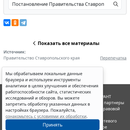
Показать все материалы
Источник:
Правительство Ставропольского края
Перепечатка
Мы обрабатываем локальные данные
браузера и используем инструменты
аналитики в целях улучшения и обеспечения
работоспособности сайта, статистических
© ООО "НПП "ГАРАНТ-СЕРВИС", 2026. Система ГАРАНТ
исследований и обзоров. Вы можете
выпускается с 1990 года. Компания "Гарант" и ее партнеры
запретить обработку указанных данных в
являются участниками Российской ассоциации правовой
настройках браузера. Пожалуйста,
информации ГАРАНТ.
ознакомьтесь с условиями их обработки
.
Портал ГАРАНТ.РУ зарегистрирован в качестве сетевого
Принять
издания Федеральной службой по надзору в сфере