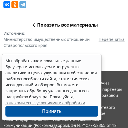
Показать все материалы
Источник:
Министерство имущественных отношений
Перепечатка
Ставропольского края
Мы обрабатываем локальные данные
браузера и используем инструменты
аналитики в целях улучшения и обеспечения
работоспособности сайта, статистических
© ООО "НПП "ГАРАНТ-СЕРВИС", 2026. Система ГАРАНТ
исследований и обзоров. Вы можете
выпускается с 1990 года. Компания "Гарант" и ее партнеры
запретить обработку указанных данных в
являются участниками Российской ассоциации правовой
настройках браузера. Пожалуйста,
информации ГАРАНТ.
ознакомьтесь с условиями их обработки
.
Портал ГАРАНТ.РУ зарегистрирован в качестве сетевого
Принять
издания Федеральной службой по надзору в сфере
связи,информационных технологий и массовых
коммуникаций (Роскомнадзором), Эл № ФС77-58365 от 18