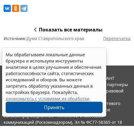
Показать все материалы
Источник:
Дума Ставропольского края
Перепечатка
Мы обрабатываем локальные данные
браузера и используем инструменты
аналитики в целях улучшения и обеспечения
работоспособности сайта, статистических
© ООО "НПП "ГАРАНТ-СЕРВИС", 2026. Система ГАРАНТ
исследований и обзоров. Вы можете
выпускается с 1990 года. Компания "Гарант" и ее партнеры
запретить обработку указанных данных в
являются участниками Российской ассоциации правовой
настройках браузера. Пожалуйста,
информации ГАРАНТ.
ознакомьтесь с условиями их обработки
.
Портал ГАРАНТ.РУ зарегистрирован в качестве сетевого
Принять
издания Федеральной службой по надзору в сфере
связи,информационных технологий и массовых
коммуникаций (Роскомнадзором), Эл № ФС77-58365 от 18
июня 2014 года.