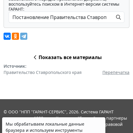
воспользуйтесь поиском в Интернет-версии системы
ГАРАНТ:
Показать все материалы
Источник:
Правительство Ставропольского края
Перепечатка
© ООО "НПП "ГАРАНТ-СЕРВИС", 2026. Система ГАРАНТ
выпускается с 1990 года. Компания "Гарант" и ее партнеры
Мы обрабатываем локальные данные
являются участниками Российской ассоциации правовой
браузера и используем инструменты
информации ГАРАНТ.