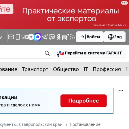
м
Войти
Eng
Перейти в систему ГАРАНТ
ование
Транспорт
Общество
IT
Профессия
П
кументы. Ставропольский край
Постановление