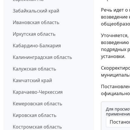
Речь идет о
Забайкальский край
возведение
Ивановская область
общеобразов
Иркутская область
Уточняется,
возведению 
Кабардино-Балкария
подрядных р
установки.
Калининградская область
Скорректиро
Калужская область
муниципальн
Камчатский край
Постановлен
Карачаево-Черкессия
официально
Кемеровская область
Для просмо
применения
Кировская область
Костромская область