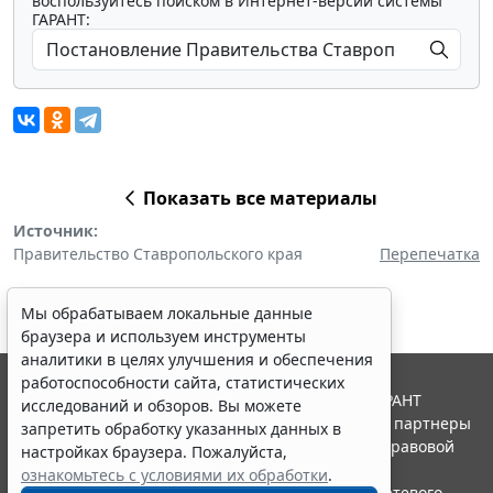
воспользуйтесь поиском в Интернет-версии системы
ГАРАНТ:
Показать все материалы
Источник:
Правительство Ставропольского края
Перепечатка
Мы обрабатываем локальные данные
браузера и используем инструменты
аналитики в целях улучшения и обеспечения
работоспособности сайта, статистических
© ООО "НПП "ГАРАНТ-СЕРВИС", 2026. Система ГАРАНТ
исследований и обзоров. Вы можете
выпускается с 1990 года. Компания "Гарант" и ее партнеры
запретить обработку указанных данных в
являются участниками Российской ассоциации правовой
настройках браузера. Пожалуйста,
информации ГАРАНТ.
ознакомьтесь с условиями их обработки
.
Портал ГАРАНТ.РУ зарегистрирован в качестве сетевого