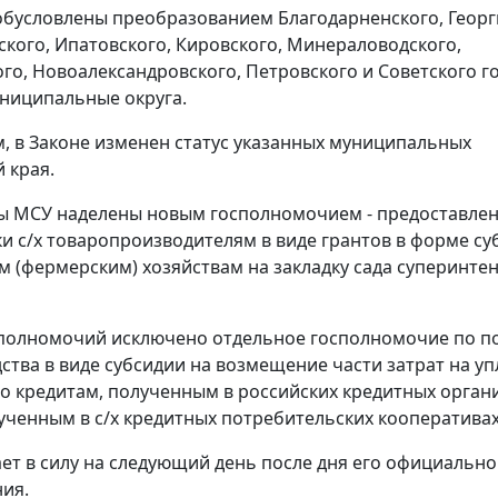
бусловлены преобразованием Благодарненского, Георг
кого, Ипатовского, Кировского, Минераловодского,
го, Новоалександровского, Петровского и Советского г
униципальные округа.
ем, в Законе изменен статус указанных муниципальных
 края.
ы МСУ наделены новым госполномочием - предоставле
и с/х товаропроизводителям в виде грантов в форме су
м (фермерским) хозяйствам на закладку сада суперинте
полномочий исключено отдельное госполномочие по п
дства в виде субсидии на возмещение части затрат на уп
о кредитам, полученным в российских кредитных органи
ученным в с/х кредитных потребительских кооперативах
ает в силу на следующий день после дня его официально
ия.