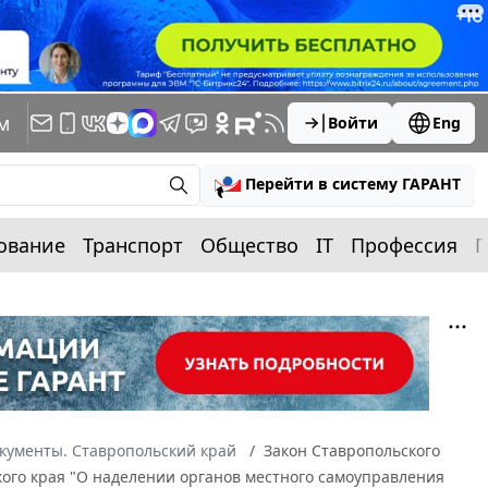
м
Войти
Eng
Перейти в систему ГАРАНТ
ование
Транспорт
Общество
IT
Профессия
П
кументы. Ставропольский край
Закон Ставропольского
ского края "О наделении органов местного самоуправления