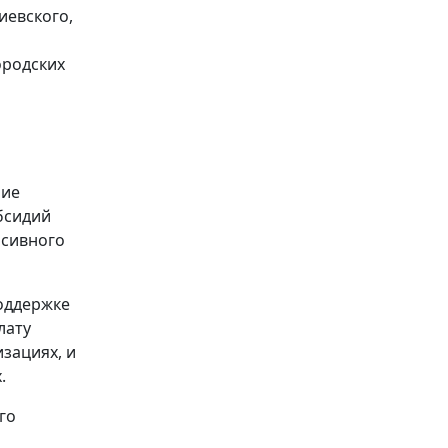
иевского,
ородских
ние
бсидий
нсивного
оддержке
лату
зациях, и
.
го