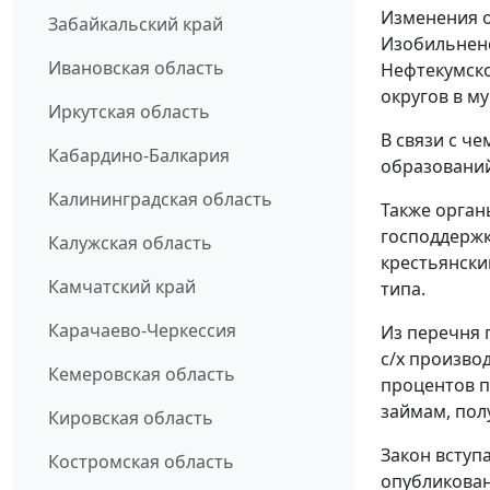
Изменения о
Забайкальский край
Изобильненс
Ивановская область
Нефтекумско
округов в м
Иркутская область
В связи с ч
Кабардино-Балкария
образований
Калининградская область
Также орган
господдержк
Калужская область
крестьянски
Камчатский край
типа.
Карачаево-Черкессия
Из перечня 
с/х произво
Кемеровская область
процентов п
займам, пол
Кировская область
Закон вступ
Костромская область
опубликован