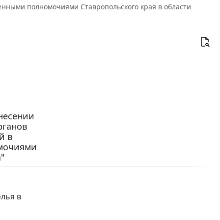
енными полномочиями Ставропольского края в области
внесении
рганов
й в
омочиями
"
лья в