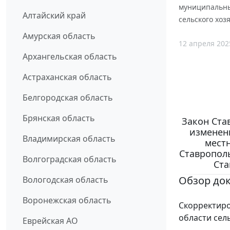
муниципальны
Алтайский край
сельского хоз
Амурская область
12 апреля 202
Архангельская область
Астраханская область
Белгородская область
Брянская область
Закон Став
изменени
Владимирская область
мест
Ставропол
Волгоградская область
Ста
Обзор до
Вологодская область
Воронежская область
Скорректир
области сел
Еврейская АО