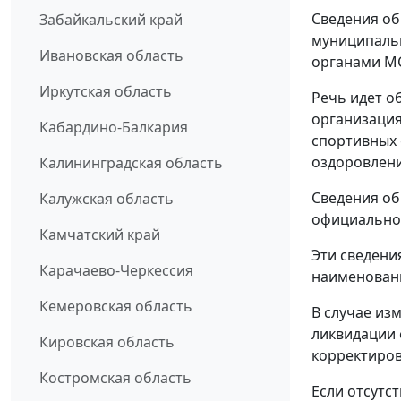
Сведения об
Забайкальский край
муниципальн
Ивановская область
органами М
Иркутская область
Речь идет о
организация
Кабардино-Балкария
спортивных 
оздоровлени
Калининградская область
Сведения об
Калужская область
официальном
Камчатский край
Эти сведени
Карачаево-Черкессия
наименовани
Кемеровская область
В случае из
ликвидации 
Кировская область
корректиров
Костромская область
Если отсутс