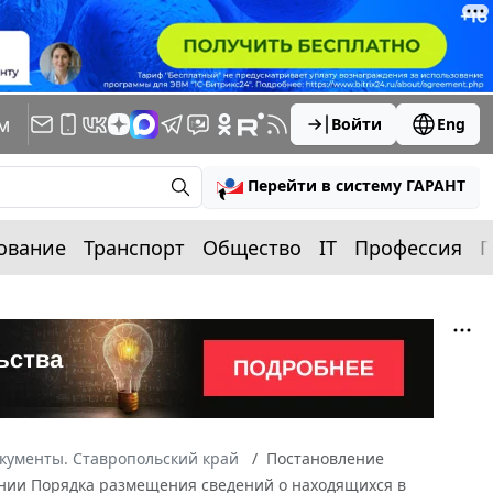
м
Войти
Eng
Перейти в систему ГАРАНТ
ование
Транспорт
Общество
IT
Профессия
П
кументы. Ставропольский край
Постановление
дении Порядка размещения сведений о находящихся в