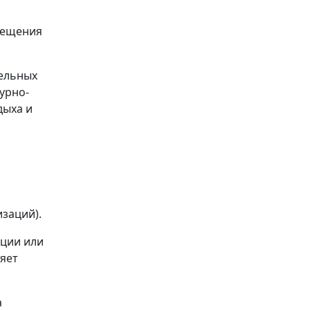
мещения
тельных
урно-
дыха и
заций).
ации или
яет
а