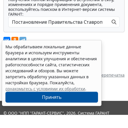
изменениях и порядке применения документа,
воспользуйтесь поиском в Интернет-версии системы
ГАРАНТ:
Мы обрабатываем локальные данные
браузера и используем инструменты
аналитики в целях улучшения и обеспечения
Показать все материалы
работоспособности сайта, статистических
Источник:
исследований и обзоров. Вы можете
Правительство Ставропольского края
Перепечатка
запретить обработку указанных данных в
настройках браузера. Пожалуйста,
ознакомьтесь с условиями их обработки
.
Принять
© ООО "НПП "ГАРАНТ-СЕРВИС", 2026. Система ГАРАНТ
выпускается с 1990 года. Компания "Гарант" и ее партнеры
являются участниками Российской ассоциации правовой