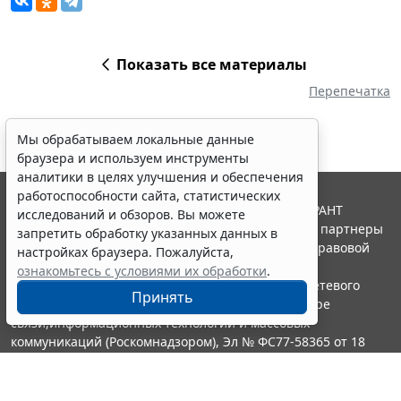
Показать все материалы
Перепечатка
Мы обрабатываем локальные данные
браузера и используем инструменты
аналитики в целях улучшения и обеспечения
работоспособности сайта, статистических
© ООО "НПП "ГАРАНТ-СЕРВИС", 2026. Система ГАРАНТ
исследований и обзоров. Вы можете
выпускается с 1990 года. Компания "Гарант" и ее партнеры
запретить обработку указанных данных в
являются участниками Российской ассоциации правовой
настройках браузера. Пожалуйста,
информации ГАРАНТ.
ознакомьтесь с условиями их обработки
.
Портал ГАРАНТ.РУ зарегистрирован в качестве сетевого
Принять
издания Федеральной службой по надзору в сфере
связи,информационных технологий и массовых
коммуникаций (Роскомнадзором), Эл № ФС77-58365 от 18
июня 2014 года.
16+