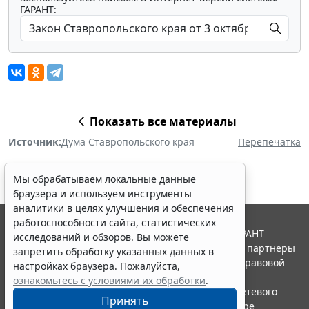
ГАРАНТ:
Показать все материалы
Источник:
Дума Ставропольского края
Перепечатка
Мы обрабатываем локальные данные
браузера и используем инструменты
аналитики в целях улучшения и обеспечения
работоспособности сайта, статистических
© ООО "НПП "ГАРАНТ-СЕРВИС", 2026. Система ГАРАНТ
исследований и обзоров. Вы можете
выпускается с 1990 года. Компания "Гарант" и ее партнеры
запретить обработку указанных данных в
являются участниками Российской ассоциации правовой
настройках браузера. Пожалуйста,
информации ГАРАНТ.
ознакомьтесь с условиями их обработки
.
Портал ГАРАНТ.РУ зарегистрирован в качестве сетевого
Принять
издания Федеральной службой по надзору в сфере