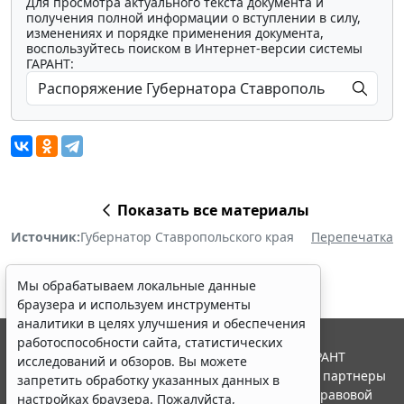
Для просмотра актуального текста документа и
получения полной информации о вступлении в силу,
изменениях и порядке применения документа,
воспользуйтесь поиском в Интернет-версии системы
ГАРАНТ:
Показать все материалы
Источник:
Губернатор Ставропольского края
Перепечатка
Мы обрабатываем локальные данные
браузера и используем инструменты
аналитики в целях улучшения и обеспечения
работоспособности сайта, статистических
© ООО "НПП "ГАРАНТ-СЕРВИС", 2026. Система ГАРАНТ
исследований и обзоров. Вы можете
выпускается с 1990 года. Компания "Гарант" и ее партнеры
запретить обработку указанных данных в
являются участниками Российской ассоциации правовой
настройках браузера. Пожалуйста,