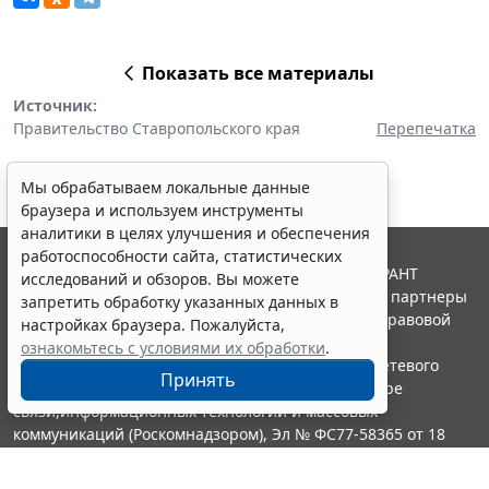
Показать все материалы
Источник:
Правительство Ставропольского края
Перепечатка
Мы обрабатываем локальные данные
браузера и используем инструменты
аналитики в целях улучшения и обеспечения
работоспособности сайта, статистических
© ООО "НПП "ГАРАНТ-СЕРВИС", 2026. Система ГАРАНТ
исследований и обзоров. Вы можете
выпускается с 1990 года. Компания "Гарант" и ее партнеры
запретить обработку указанных данных в
являются участниками Российской ассоциации правовой
настройках браузера. Пожалуйста,
информации ГАРАНТ.
ознакомьтесь с условиями их обработки
.
Портал ГАРАНТ.РУ зарегистрирован в качестве сетевого
Принять
издания Федеральной службой по надзору в сфере
связи,информационных технологий и массовых
коммуникаций (Роскомнадзором), Эл № ФС77-58365 от 18
июня 2014 года.