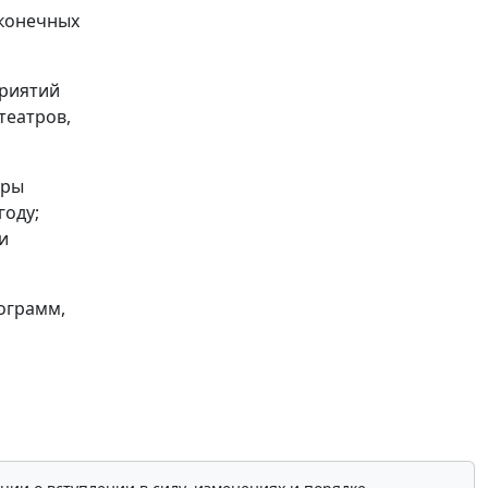
 конечных
приятий
театров,
уры
году;
и
ограмм,
м
,