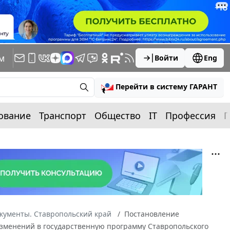
м
Войти
Eng
Перейти в систему ГАРАНТ
ование
Транспорт
Общество
IT
Профессия
П
кументы. Ставропольский край
Постановление
 изменений в государственную программу Ставропольского