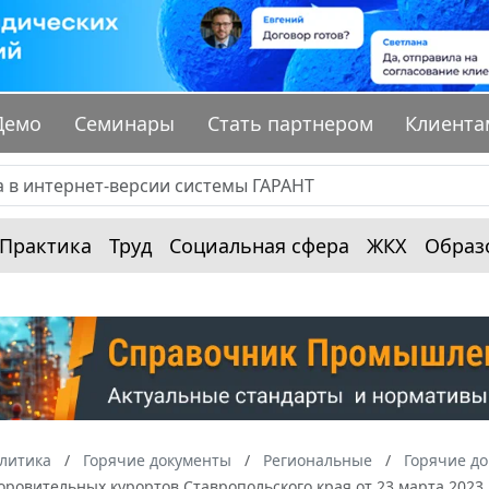
Демо
Семинары
Стать партнером
Клиента
Практика
Труд
Социальная сфера
ЖКХ
Образ
алитика
Горячие документы
Региональные
Горячие до
оровительных курортов Ставропольского края от 23 марта 2023 