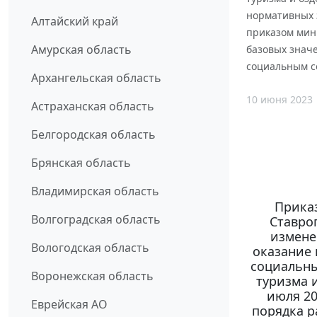
нормативных з
Алтайский край
приказом мини
Амурская область
базовых значе
социальным с
Архангельская область
10 июня 2023
Астраханская область
Белгородская область
Брянская область
Владимирская область
Прика
Волгоградская область
Ставроп
измене
Вологодская область
оказание 
социальны
Воронежская область
туризма 
июля 20
Еврейская АО
порядка р