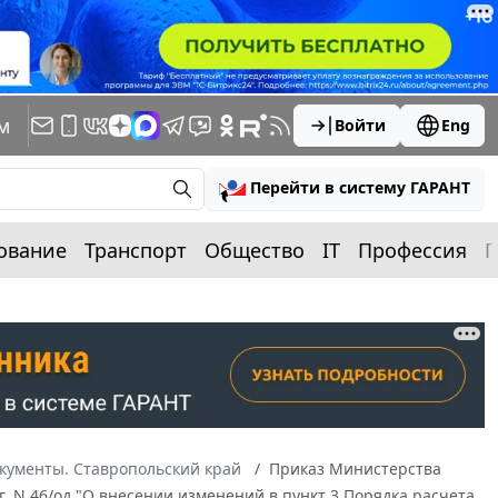
м
Войти
Eng
Перейти в систему ГАРАНТ
ование
Транспорт
Общество
IT
Профессия
П
кументы. Ставропольский край
Приказ Министерства
г. N 46/од "О внесении изменений в пункт 3 Порядка расчета