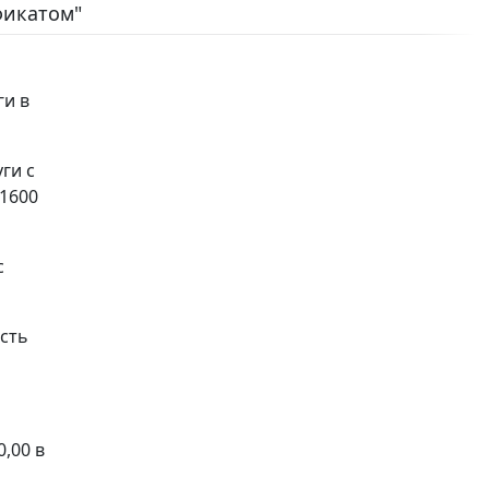
фикатом"
ги в
ги с
11600
с
ость
,00 в