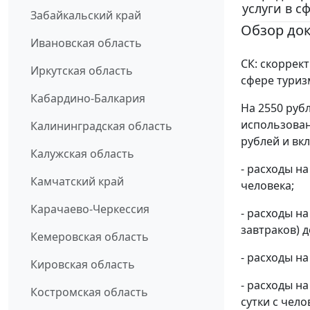
услуги в с
Забайкальский край
Обзор до
Ивановская область
СК: скоррек
Иркутская область
сфере туриз
Кабардино-Балкария
На 2550 руб
использован
Калининградская область
рублей и вк
Калужская область
- расходы на
Камчатский край
человека;
Карачаево-Черкессия
- расходы н
завтраков) д
Кемеровская область
- расходы на
Кировская область
- расходы н
Костромская область
сутки с чело