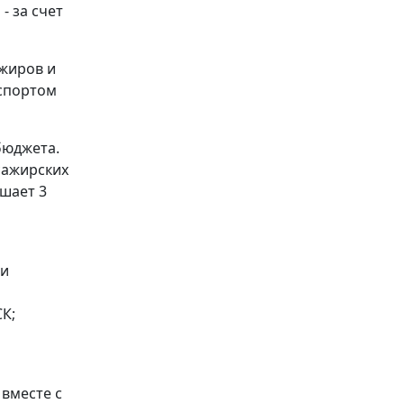
- за счет
ажиров и
спортом
бюджета.
сажирских
ышает 3
ти
К;
вместе с