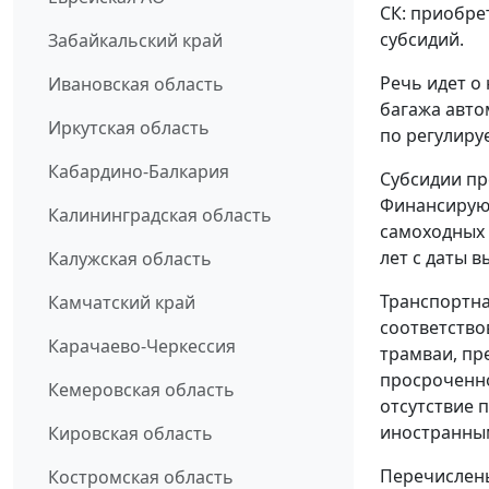
СК: приобре
субсидий.
Забайкальский край
Речь идет о
Ивановская область
багажа авт
Иркутская область
по регулиру
Кабардино-Балкария
Субсидии пр
Финансируют
Калининградская область
самоходных 
лет с даты в
Калужская область
Транспортна
Камчатский край
соответство
Карачаево-Черкессия
трамваи, пр
просроченно
Кемеровская область
отсутствие 
иностранным
Кировская область
Перечислены
Костромская область