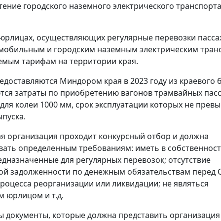
тение городского наземного электрического транспорта 
 юрлицах, осуществляющих регулярные перевозки пасс
омобильным и городским наземным электрическим тран
емым тарифам на территории края.
едоставляются Миндором края в 2023 году из краевого 
ся затраты по приобретению вагонов трамвайных пас
для колеи 1000 мм, срок эксплуатации которых не прев
ыпуска.
я организация проходит конкурсный отбор и должна
вать определенным требованиям: иметь в собственнос
едназначенные для регулярных перевозок; отсутствие
й задолженности по денежным обязательствам перед С
процесса реорганизации или ликвидации; не являться
 юрлицом и т.д.
 документы, которые должна представить организация 