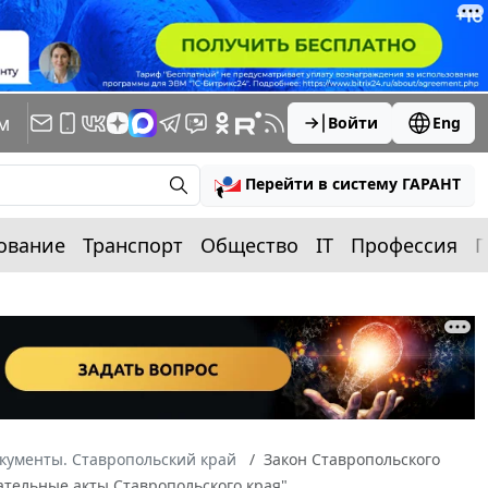
м
Войти
Eng
Перейти в систему ГАРАНТ
ование
Транспорт
Общество
IT
Профессия
П
кументы. Ставропольский край
Закон Ставропольского
дательные акты Ставропольского края"