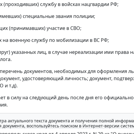
х (проходивших) службу в войсках нацгвардии РФ;
имевших) специальные звания полиции;
их (принимавших) участие в СВО;
х на военную службу по мобилизации в ВС РФ;
упруг) указанных лиц, в случае нереализации ими права н
лога.
перечень документов, необходимых для оформления л
документ, удостоверяющий личность; документ, подтв
 и т.д).
ает в силу на следующий день после дня его официально
ия.
тра актуального текста документа и получения полной информа
 документа, воспользуйтесь поиском в Интернет-версии систе