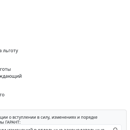
а льготу
ьготы
ерждающий
го
ции о вступлении в силу, изменениях и порядке
мы ГАРАНТ: