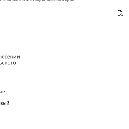
внесении
ьского
ае.
овый