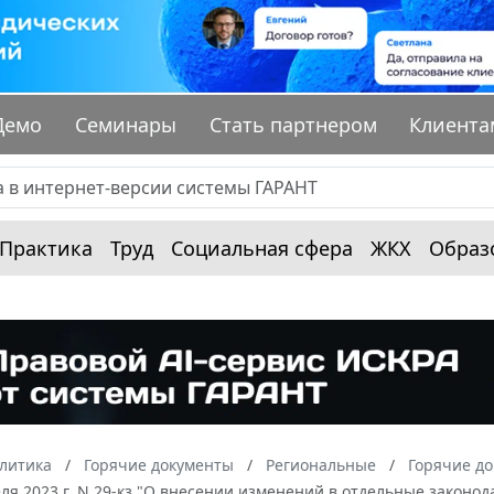
Демо
Семинары
Стать партнером
Клиента
Практика
Труд
Социальная сфера
ЖКХ
Образ
алитика
Горячие документы
Региональные
Горячие до
еля 2023 г. N 29-кз "О внесении изменений в отдельные законо