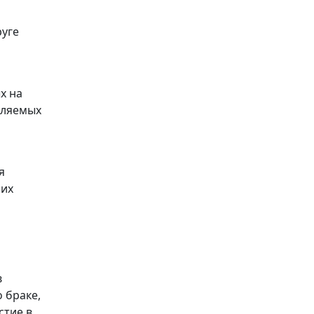
руге
х на
вляемых
я
ших
в
 браке,
стие в