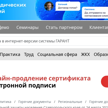
Демо
Семинары
Стать партнером
Клиента
Практика
Труд
Социальная сфера
ЖКХ
Образ
алитика
Горячие документы
Региональные
Горячие до
льной защиты населения Ставропольского края от 24 марта 202