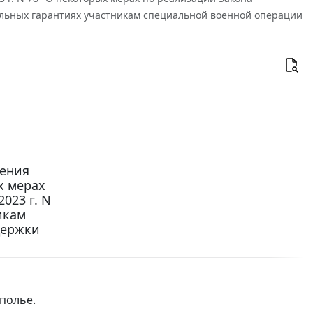
иальных гарантиях участникам специальной военной операции
ления
х мерах
023 г. N
икам
держки
полье.