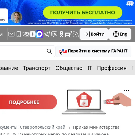
м
Войти
Eng
Перейти в систему ГАРАНТ
ование
Транспорт
Общество
IT
Профессия
П
кументы. Ставропольский край
Приказ Министерства
3 г. N 78 "О некоторых мерах по реализации Закона