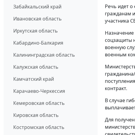
Речь идет 
Забайкальский край
гражданам и
Ивановская область
участника С
Иркутская область
Назначение 
соцзащиты н
Кабардино-Балкария
военную слу
военным ко
Калининградская область
Министерств
Калужская область
гражданина/
Камчатский край
поступления
контракт.
Карачаево-Черкессия
В случае ги
Кемеровская область
выплачивает
Кировская область
Для получен
министерств
Костромская область
свидетельст