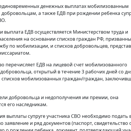
о единовременных денежных выплатах мобилизованным
 добровольцам, а также ЕДВ при рождении ребенка суп
ВО.
и выплата ЕДВ осуществляется Министерством труда и
аселения на основании списков граждан РФ, призванны
жбу по мобилизации, и списков добровольцев, предста
миссариатом.
о перечисляет ЕДВ на лицевой счет мобилизованного
добровольца, открытый в течение 3 рабочих дней со дн
 списков мобилизованных граждан/граждан, заключив
бели добровольца и недополучения им премии, она
ся его наследникам.
ия выплаты супруге участника СВО необходимо подать 
о заявление и ряд документов (паспорт, свидетельство о
во о рождении ребенка, документ, подтверждающий уча