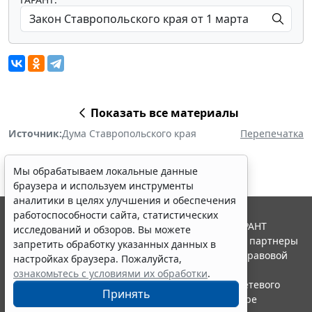
Показать все материалы
Источник:
Дума Ставропольского края
Перепечатка
Мы обрабатываем локальные данные
браузера и используем инструменты
аналитики в целях улучшения и обеспечения
работоспособности сайта, статистических
© ООО "НПП "ГАРАНТ-СЕРВИС", 2026. Система ГАРАНТ
исследований и обзоров. Вы можете
выпускается с 1990 года. Компания "Гарант" и ее партнеры
запретить обработку указанных данных в
являются участниками Российской ассоциации правовой
настройках браузера. Пожалуйста,
информации ГАРАНТ.
ознакомьтесь с условиями их обработки
.
Портал ГАРАНТ.РУ зарегистрирован в качестве сетевого
Принять
издания Федеральной службой по надзору в сфере