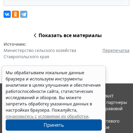
Показать все материалы
Источник:
Министерство сельского хозяйства
Перепечатка
Ставропольского края
Мы обрабатываем локальные данные
браузера и используем инструменты
аналитики в целях улучшения и обеспечения
работоспособности сайта, статистических
© ООО "НПП "ГАРАНТ-СЕРВИС", 2026. Система ГАРАНТ
исследований и обзоров. Вы можете
выпускается с 1990 года. Компания "Гарант" и ее партнеры
запретить обработку указанных данных в
являются участниками Российской ассоциации правовой
настройках браузера. Пожалуйста,
информации ГАРАНТ.
ознакомьтесь с условиями их обработки
.
Портал ГАРАНТ.РУ зарегистрирован в качестве сетевого
Принять
издания Федеральной службой по надзору в сфере