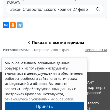
ГАРАНТ:
Показать все материалы
Источник:
Дума Ставропольского края
Перепечатка
Мы обрабатываем локальные данные
браузера и используем инструменты
аналитики в целях улучшения и обеспечения
работоспособности сайта, статистических
© ООО "НПП "ГАРАНТ-СЕРВИС", 2026. Система ГАРАНТ
исследований и обзоров. Вы можете
выпускается с 1990 года. Компания "Гарант" и ее партнеры
запретить обработку указанных данных в
являются участниками Российской ассоциации правовой
настройках браузера. Пожалуйста,
информации ГАРАНТ.
ознакомьтесь с условиями их обработки
.
Портал ГАРАНТ.РУ зарегистрирован в качестве сетевого
Принять
издания Федеральной службой по надзору в сфере