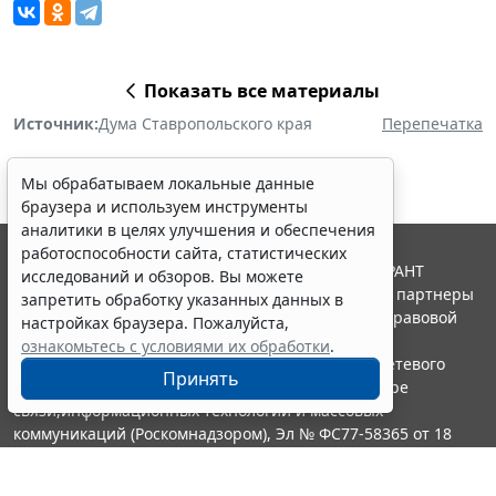
Показать все материалы
Источник:
Дума Ставропольского края
Перепечатка
Мы обрабатываем локальные данные
браузера и используем инструменты
аналитики в целях улучшения и обеспечения
работоспособности сайта, статистических
© ООО "НПП "ГАРАНТ-СЕРВИС", 2026. Система ГАРАНТ
исследований и обзоров. Вы можете
выпускается с 1990 года. Компания "Гарант" и ее партнеры
запретить обработку указанных данных в
являются участниками Российской ассоциации правовой
настройках браузера. Пожалуйста,
информации ГАРАНТ.
ознакомьтесь с условиями их обработки
.
Портал ГАРАНТ.РУ зарегистрирован в качестве сетевого
Принять
издания Федеральной службой по надзору в сфере
связи,информационных технологий и массовых
коммуникаций (Роскомнадзором), Эл № ФС77-58365 от 18
июня 2014 года.
16+