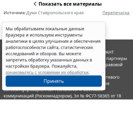
Показать все материалы
Источник:
Дума Ставропольского края
Перепечатка
Мы обрабатываем локальные данные
браузера и используем инструменты
аналитики в целях улучшения и обеспечения
работоспособности сайта, статистических
© ООО "НПП "ГАРАНТ-СЕРВИС", 2026. Система ГАРАНТ
исследований и обзоров. Вы можете
выпускается с 1990 года. Компания "Гарант" и ее партнеры
запретить обработку указанных данных в
являются участниками Российской ассоциации правовой
настройках браузера. Пожалуйста,
информации ГАРАНТ.
ознакомьтесь с условиями их обработки
.
Портал ГАРАНТ.РУ зарегистрирован в качестве сетевого
Принять
издания Федеральной службой по надзору в сфере
связи,информационных технологий и массовых
коммуникаций (Роскомнадзором), Эл № ФС77-58365 от 18
июня 2014 года.
16+
Контакты
8-800-200-88-88