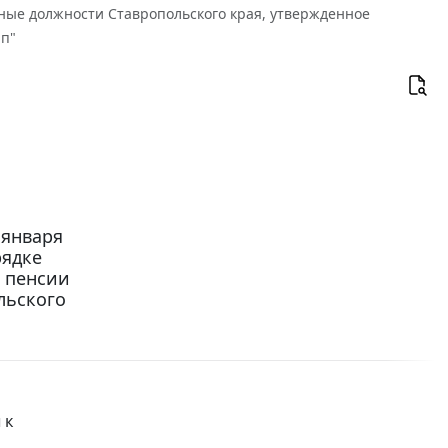
ные должности Ставропольского края, утвержденное
-п"
 января
рядке
 пенсии
льского
 к