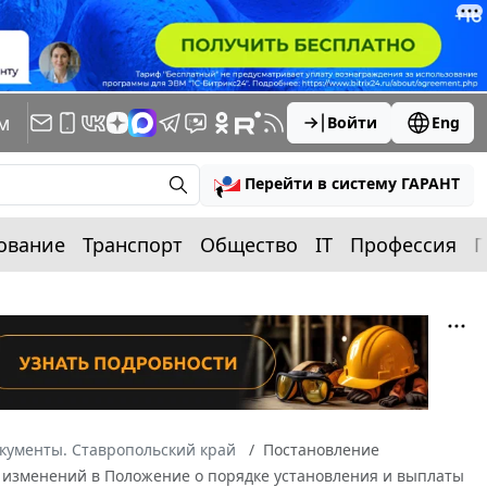
м
Войти
Eng
Перейти в систему ГАРАНТ
ование
Транспорт
Общество
IT
Профессия
П
кументы. Ставропольский край
Постановление
ии изменений в Положение о порядке установления и выплаты