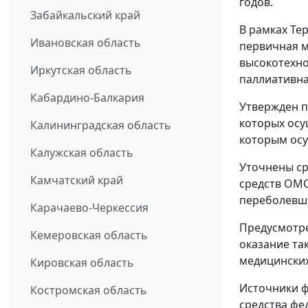
годов.
Забайкальский край
В рамках Те
Ивановская область
первичная м
высокотехно
Иркутская область
паллиативн
Кабардино-Балкария
Утвержден п
которых осу
Калининградская область
которым осу
Калужская область
Уточнены с
Камчатский край
средств ОМС
переболевши
Карачаево-Черкессия
Предусмотре
Кемеровская область
оказание та
медицинских
Кировская область
Источники 
Костромская область
средства фе