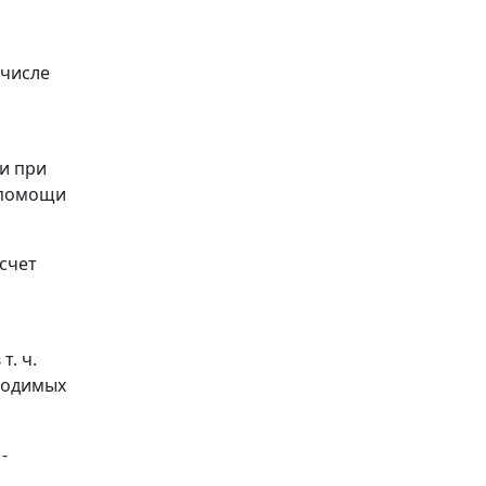
 числе
и при
е помощи
счет
. ч.
ходимых
-