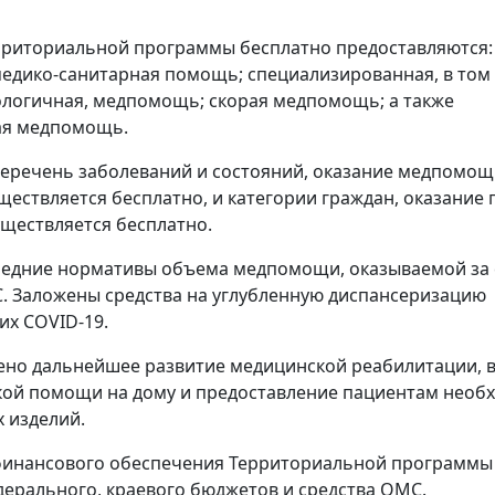
рриториальной программы бесплатно предоставляются:
едико-санитарная помощь; специализированная, в том
логичная, медпомощь; скорая медпомощь; а также
ая медпомощь.
еречень заболеваний и состояний, оказание медпомощ
ществляется бесплатно, и категории граждан, оказани
ществляется бесплатно.
редние нормативы объема медпомощи, оказываемой за 
. Заложены средства на углубленную диспансеризацию
х COVID-19.
но дальнейшее развитие медицинской реабилитации, в т
кой помощи на дому и предоставление пациентам необ
 изделий.
финансового обеспечения Территориальной программы 
дерального, краевого бюджетов и средства ОМС.