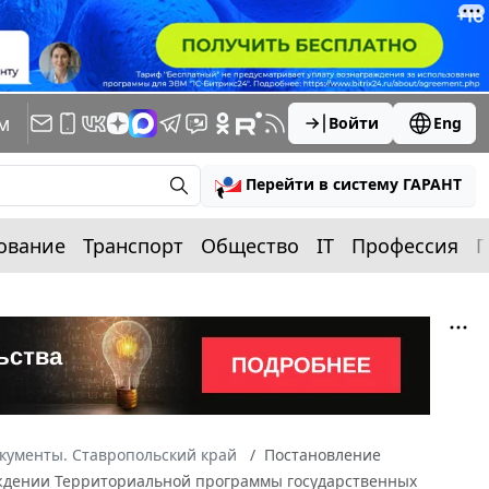
м
Войти
Eng
Перейти в систему ГАРАНТ
ование
Транспорт
Общество
IT
Профессия
П
кументы. Ставропольский край
Постановление
верждении Территориальной программы государственных