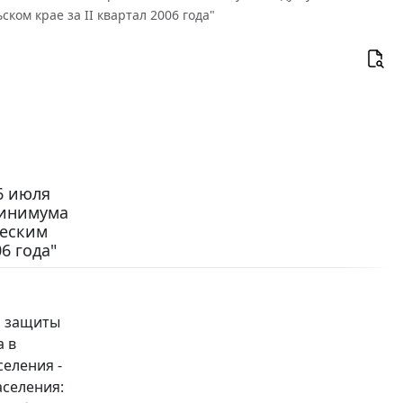
ом крае за II квартал 2006 года"
6 июля
минимума
ческим
6 года"
й защиты
а в
селения -
аселения: