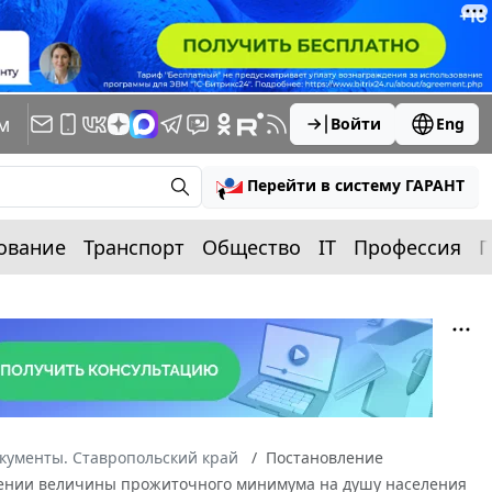
м
Войти
Eng
Перейти в систему ГАРАНТ
ование
Транспорт
Общество
IT
Профессия
П
кументы. Ставропольский край
Постановление
овлении величины прожиточного минимума на душу населения