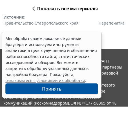
Показать все материалы
Источник:
Правительство Ставропольского края
Перепечатка
Мы обрабатываем локальные данные
браузера и используем инструменты
аналитики в целях улучшения и обеспечения
работоспособности сайта, статистических
© ООО "НПП "ГАРАНТ-СЕРВИС", 2026. Система ГАРАНТ
исследований и обзоров. Вы можете
выпускается с 1990 года. Компания "Гарант" и ее партнеры
запретить обработку указанных данных в
являются участниками Российской ассоциации правовой
настройках браузера. Пожалуйста,
информации ГАРАНТ.
ознакомьтесь с условиями их обработки
.
Портал ГАРАНТ.РУ зарегистрирован в качестве сетевого
Принять
издания Федеральной службой по надзору в сфере
связи,информационных технологий и массовых
коммуникаций (Роскомнадзором), Эл № ФС77-58365 от 18
июня 2014 года.
16+