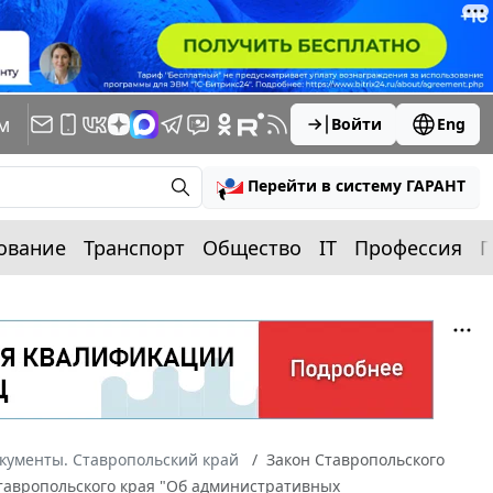
м
Войти
Eng
Перейти в систему ГАРАНТ
ование
Транспорт
Общество
IT
Профессия
П
кументы. Ставропольский край
Закон Ставропольского
 Ставропольского края "Об административных