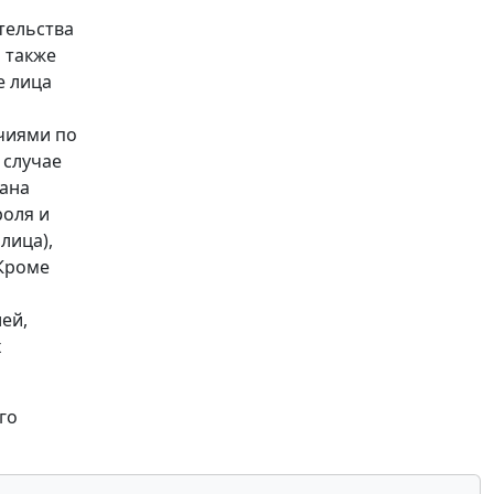
тельства
а также
е лица
чиями по
 случае
гана
роля и
лица),
Кроме
ей,
х
го