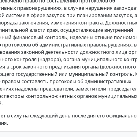
сключено право по составлению протоколов об
ивных правонарушениях, в случае нарушения законода
ой системе в сфере закупок при планировании закупок, 
орядка заключения, изменения контракта. Должностны
лнительной власти края, осуществляющие внутренний
нный финансовый контроль, наделены отныне полномо
 протоколов об административных правонарушениях, в
вования законной деятельности должностного лица ор
нного контроля (надзора), органа муниципального конт
я в срок законного предписания органа (должностного 
ющего государственный или муниципальный контроль. 
е правом составлять протоколы об административных
ниях наделены председатели, заместители председател
нспекторы контрольно-счетных органов муниципальны
.
ает в силу на следующий день после дня его официально
ия.