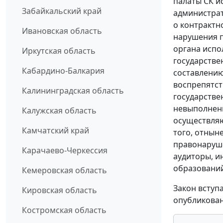
палаты СК и
Забайкальский край
администрат
о контрактн
Ивановская область
нарушения п
органа испо
Иркутская область
государстве
Кабардино-Балкария
составлению
воспрепятст
Калининградская область
государстве
невыполнени
Калужская область
осуществля
Камчатский край
того, отнын
правонаруше
Карачаево-Черкессия
аудиторы, и
образований
Кемеровская область
Закон вступ
Кировская область
опубликован
Костромская область