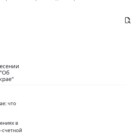
несении
 "Об
крае"
е: что
ениях в
о-счетной