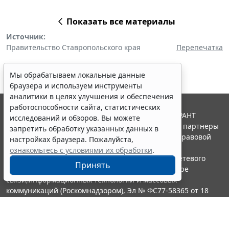
Показать все материалы
Источник:
Правительство Ставропольского края
Перепечатка
Мы обрабатываем локальные данные
браузера и используем инструменты
аналитики в целях улучшения и обеспечения
работоспособности сайта, статистических
© ООО "НПП "ГАРАНТ-СЕРВИС", 2026. Система ГАРАНТ
исследований и обзоров. Вы можете
выпускается с 1990 года. Компания "Гарант" и ее партнеры
запретить обработку указанных данных в
являются участниками Российской ассоциации правовой
настройках браузера. Пожалуйста,
информации ГАРАНТ.
ознакомьтесь с условиями их обработки
.
Портал ГАРАНТ.РУ зарегистрирован в качестве сетевого
Принять
издания Федеральной службой по надзору в сфере
связи,информационных технологий и массовых
коммуникаций (Роскомнадзором), Эл № ФС77-58365 от 18
июня 2014 года.
16+