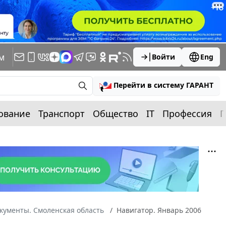
м
Войти
Eng
Перейти в систему ГАРАНТ
ование
Транспорт
Общество
IT
Профессия
П
кументы. Смоленская область
Навигатор. Январь 2006