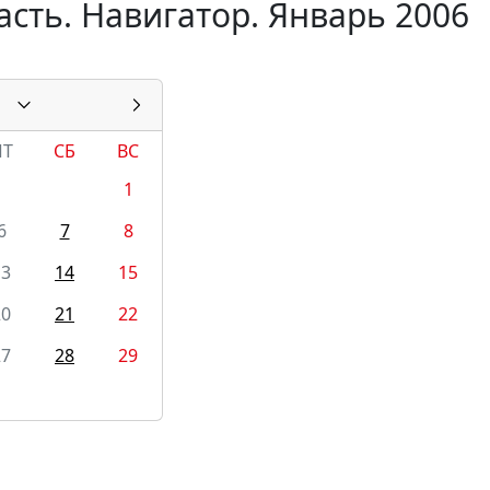
сть. Навигатор. Январь 2006
ПТ
СБ
ВС
1
6
7
8
13
14
15
20
21
22
27
28
29